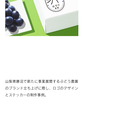
Client
の
す
け
農園
Field
企業
体
ブ
ラ
ン
デ
ィ
ン
グ
l
ロ
ゴ
Spec
汎
用
ス
テ
ッ
カ
ー
Work
デ
ザ
イ
ン
/ 印刷
山梨県勝沼で新たに事業展開するぶどう農園
のブランド立ち上げに際し、ロゴのデザイン
とステッカーの制作事例。