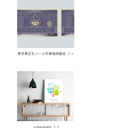
東京都正札シール印刷協同組合 ＞＞
umaretate ＞＞