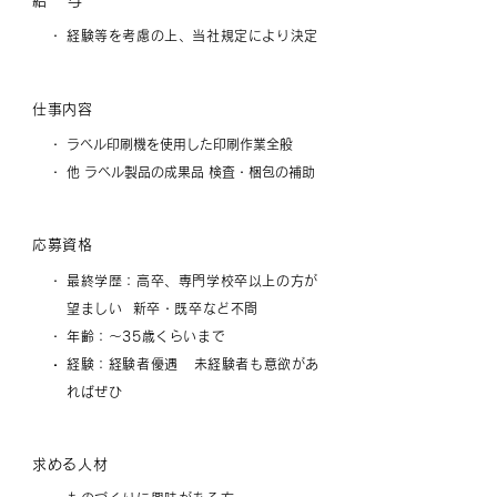
給 与
・
経験等を考慮の上、当社規定により決定
仕事内容
・
ラベル印刷機を使用した印刷作業全般
・
他 ラベル製品の成果品 検査・梱包の補助
応募資格
・
最終学歴：高卒、専門学校卒以上の方が
望ましい 新卒・既卒など不問
・
年齢：〜35歳くらいまで
経験：経験者優遇 未経験者も意欲があ
・
・
ればぜひ
求める人材