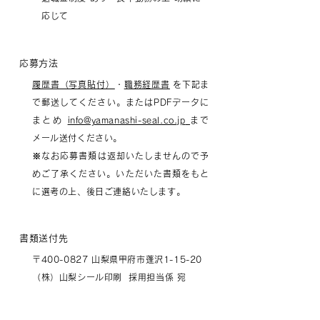
応じて
応募方法
履歴書（写真貼付）
・
職務経歴書
を下記ま
で郵送してください。またはPDFデータに
まとめ
info@yamanashi-seal.co.jp​
まで
メール送付ください。
※なお応募書類は返却いたしませんので予
めご了承ください。​いただいた書類をもと
に選考の上、後日ご連絡いたします。
書類送付先
​〒400-0827 山梨県甲府市蓬沢1-15-20
（株）山梨シール印刷 採用担当係 宛