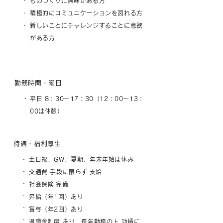
・
ものづくりに興味がある方
・
積極的にコミュニケーションを図れる方
・
新しいことにチャレンジすることに意欲
がある方
勤務時間・曜日
・
平日 8：30〜17：30（12：00〜13：
00は休憩）
待遇・福利厚生
・
土日祝、GW、夏期、年末年始は休み
・
交通費 手段に限らず
支給
・
社会保険
完備
・
昇給（年1回）
あり
・
賞与（年2回）
あり
・
退職金制度 あり 長年勤務の上 功績に