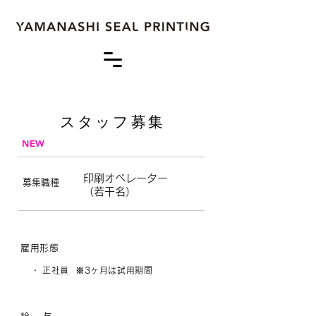
スタッフ募集
NEW
印刷オペレーター
​募集職種
（若干名）
雇用形態
・
正
社員 ※3ヶ月は試用期間